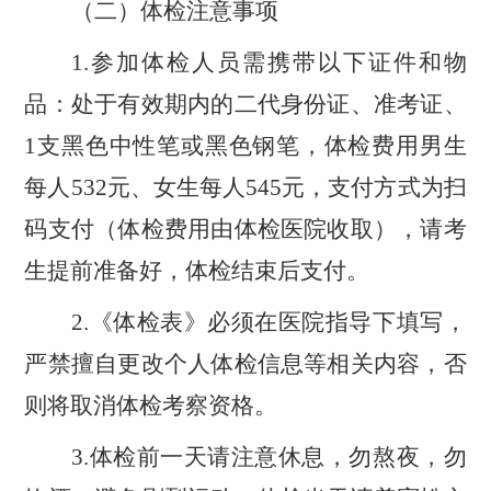
（二）体检注意事项
1.参加体检人员需携带以下证件和物
品：处于有效期内的二代身份证、准考证、
1支黑色中性笔或黑色钢笔，体检费用
男生
每人
532元、
女生
每人
545
元，支付方式为
扫
码
支付（体检费用由体检医院收取），请考
生提前
准
备好，
体检结束后
支付。
2.《体检表》必须在医院指导下填写，
严禁擅自更改个人体检信息等相关内容，否
则将取消体检考察资格。
3.体检前一天请注意休息，勿熬夜，勿