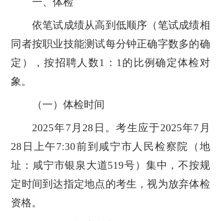
一、体检
依笔试成绩从高到低顺序（笔试成绩相
同者按职业技能测试每分钟正确字数多的
确
定
），按招聘人数
1：1的比例确定体检对
象。
（一）体检时间
2025
年
7
月
28
日。考生应于
2025
年
7
月
28
日上午
7:
3
0前到
咸宁市
人民检察院（地
址：
咸宁市银泉大道
51
9号）集中，不按规
定时间到达指定地点的考生，视为放弃体检
资格。