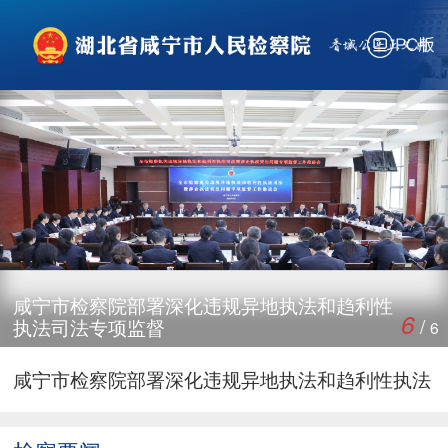
咸宁市检察院召开党组（扩大）会议传达学习第十
PC版
六次全国检察工作会议精神
市检察院举行“两优一先”表彰大会暨学习教育专题
党课
市检察院向市人大常委会报告上半年工作暨检察建
议工作
市人大常委会调研组专题调研全市检察建议工作
市检察院召开树立和践行正确政绩观学习教育警示
教育会
党建业务深融合，三级联动提质效
省检察院调研组到咸宁调研
咸宁市检察院部署深化违规异地执法和趋利性
6
/
执法司法专项监督
6
咸宁市检察院召开2026年一季度办案质效分析研
判会
咸宁市检察院部署深化违规异地执法和趋利性执法
司法专项监督
把准方向、提升质效、培育尖兵，咸宁市检察院召