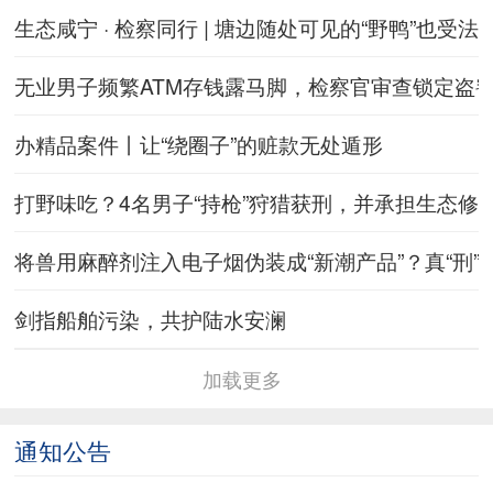
生态咸宁 · 检察同行 | 塘边随处可见的“野鸭”也受
无业男子频繁ATM存钱露马脚，检察官审查锁定盗
办精品案件丨让“绕圈子”的赃款无处遁形
打野味吃？4名男子“持枪”狩猎获刑，并承担生态修
将兽用麻醉剂注入电子烟伪装成“新潮产品”？真“刑”
剑指船舶污染，共护陆水安澜
加载更多
通知公告